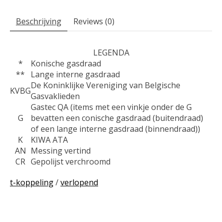
Beschrijving
Reviews (0)
LEGENDA
*
Konische gasdraad
**
Lange interne gasdraad
De Koninklijke Vereniging van Belgische
KVBG
Gasvaklieden
Gastec QA (items met een vinkje onder de G
G
bevatten een conische gasdraad (buitendraad)
of een lange interne gasdraad (binnendraad))
K
KIWA ATA
AN
Messing vertind
CR
Gepolijst verchroomd
t-koppeling
/
verlopend