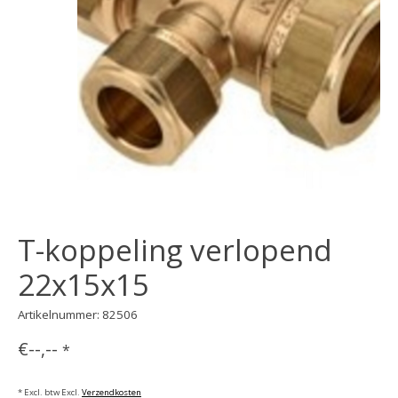
T-koppeling verlopend
22x15x15
Artikelnummer: 82506
€--,--
*
* Excl. btw Excl.
Verzendkosten