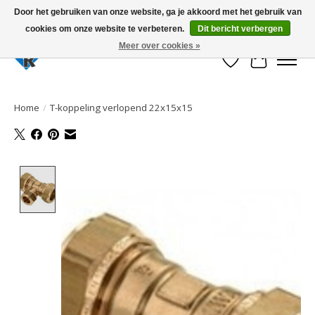
Door het gebruiken van onze website, ga je akkoord met het gebruik van
cookies om onze website te verbeteren.
Dit bericht verbergen
Large selection of products and fast shipping!
Meer over cookies »
Verlanglijst
Winkelwa
Home
/
T-koppeling verlopend 22x15x15
Product image slideshow Items