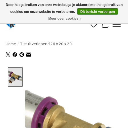
Door het gebruiken van onze website, ga je akkoord met het gebruik van
cookies om onze website te verbeteren.
Dit bericht verbergen
Large selection of products and fast shipping!
Meer over cookies »
Verlanglijst
Winkelwa
Home
/
T-stuk verlopend 26 x 20 x 20
Product image slideshow Items