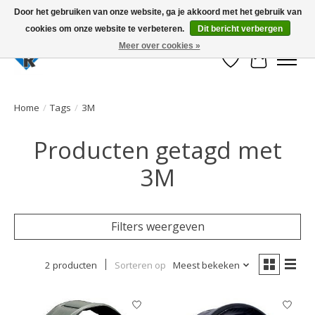
Door het gebruiken van onze website, ga je akkoord met het gebruik van
cookies om onze website te verbeteren.
Dit bericht verbergen
Large selection of products and fast shipping!
Meer over cookies »
Verlanglijst
Winkelwa
Home
/
Tags
/
3M
Producten getagd met
3M
Filters weergeven
2 producten
Sorteren op
Meest bekeken