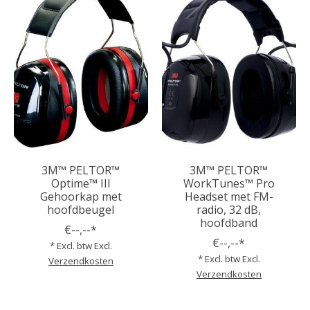
3M™ PELTOR™
3M™ PELTOR™
Optime™ III
WorkTunes™ Pro
Gehoorkap met
Headset met FM-
hoofdbeugel
radio, 32 dB,
hoofdband
€--,--*
€--,--*
* Excl. btw Excl.
* Excl. btw Excl.
Verzendkosten
Verzendkosten