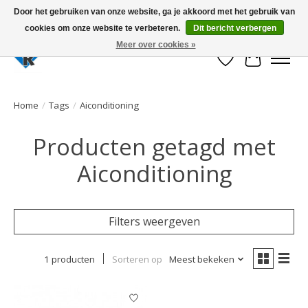
Door het gebruiken van onze website, ga je akkoord met het gebruik van
cookies om onze website te verbeteren.
Dit bericht verbergen
Large selection of products and fast shipping!
Meer over cookies »
Verlanglijst
Winkelwa
Home
/
Tags
/
Aiconditioning
Producten getagd met
Aiconditioning
Filters weergeven
1 producten
Sorteren op
Meest bekeken