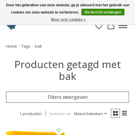
Door het gebruiken van onze website, ga je akkoord met het gebruik van
cookies om onze website te verbeteren.
Dit bericht verbergen
Large selection of products and fast shipping!
Meer over cookies »
Verlanglijst
Winkelwa
Home
/
Tags
/
bak
Producten getagd met
bak
Filters weergeven
1 producten
Sorteren op
Meest bekeken