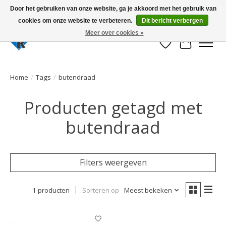
Door het gebruiken van onze website, ga je akkoord met het gebruik van
cookies om onze website te verbeteren.
Dit bericht verbergen
Large selection of products and fast shipping!
Meer over cookies »
Verlanglijst
Winkelwa
Home
/
Tags
/
butendraad
Producten getagd met
butendraad
Filters weergeven
1 producten
Sorteren op
Meest bekeken