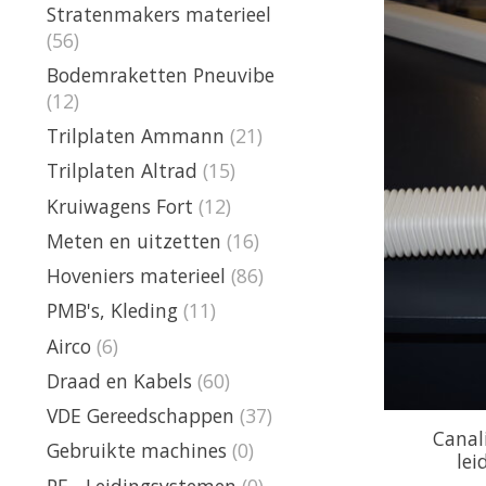
Stratenmakers materieel
(56)
Bodemraketten Pneuvibe
(12)
Trilplaten Ammann
(21)
Trilplaten Altrad
(15)
Kruiwagens Fort
(12)
Meten en uitzetten
(16)
Hoveniers materieel
(86)
PMB's, Kleding
(11)
Airco
(6)
Draad en Kabels
(60)
VDE Gereedschappen
(37)
Canali
Gebruikte machines
(0)
lei
PE - Leidingsystemen
(0)