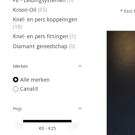
Kroon-Oil
(65)
* Excl.
Knel- en pers koppelingen
(18)
Knel- en pers fittingen
(1)
Diamant gereedschap
(0)
Merken
Alle merken
Canalit
Prijs
Minimale prijswaarde
Price maximum value
€
0
- €
25