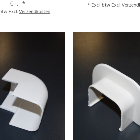
€--,--*
* Excl. btw Excl.
Verzend
 btw Excl.
Verzendkosten