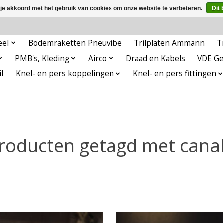
 je akkoord met het gebruik van cookies om onze website te verbeteren.
Dit 
eel
Bodemraketten Pneuvibe
Trilplaten Ammann
T
PMB's, Kleding
Airco
Draad en Kabels
VDE G
l
Knel- en pers koppelingen
Knel- en pers fittingen
roducten getagd met canal