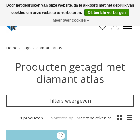
Door het gebruiken van onze website, ga je akkoord met het gebruik van
cookies om onze website te verbeteren.
Dit bericht verbergen
Large selection of products and fast shipping!
Meer over cookies »
Verlanglijst
Winkelwa
Home
/
Tags
/
diamant atlas
Producten getagd met
diamant atlas
Filters weergeven
1 producten
Sorteren op
Meest bekeken