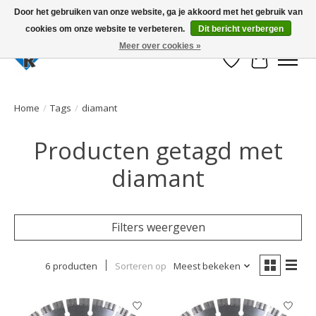
Door het gebruiken van onze website, ga je akkoord met het gebruik van
cookies om onze website te verbeteren.
Dit bericht verbergen
Large selection of products and fast shipping!
Meer over cookies »
Verlanglijst
Winkelwa
Home
/
Tags
/
diamant
Producten getagd met
diamant
Filters weergeven
6 producten
Sorteren op
Meest bekeken