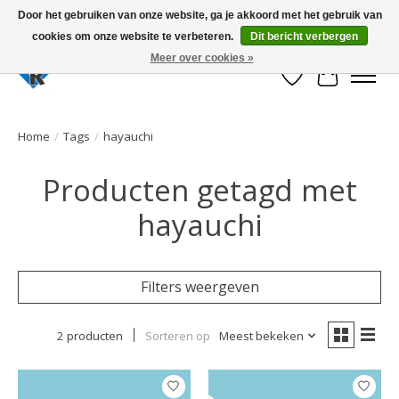
Door het gebruiken van onze website, ga je akkoord met het gebruik van
cookies om onze website te verbeteren.
Dit bericht verbergen
Large selection of products and fast shipping!
Meer over cookies »
Verlanglijst
Winkelwa
Home
/
Tags
/
hayauchi
Producten getagd met
hayauchi
Filters weergeven
2 producten
Sorteren op
Meest bekeken