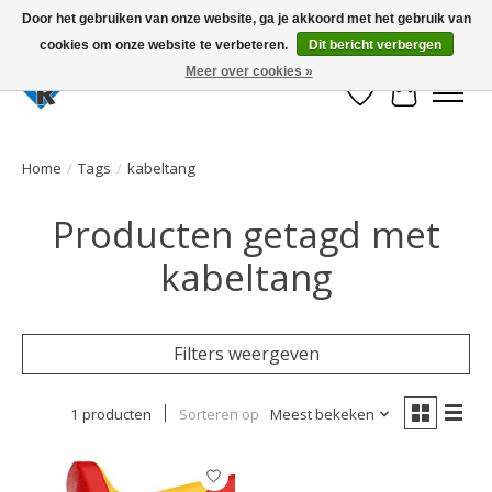
Door het gebruiken van onze website, ga je akkoord met het gebruik van
cookies om onze website te verbeteren.
Dit bericht verbergen
Large selection of products and fast shipping!
Meer over cookies »
Verlanglijst
Winkelwa
Home
/
Tags
/
kabeltang
Producten getagd met
kabeltang
Filters weergeven
1 producten
Sorteren op
Meest bekeken