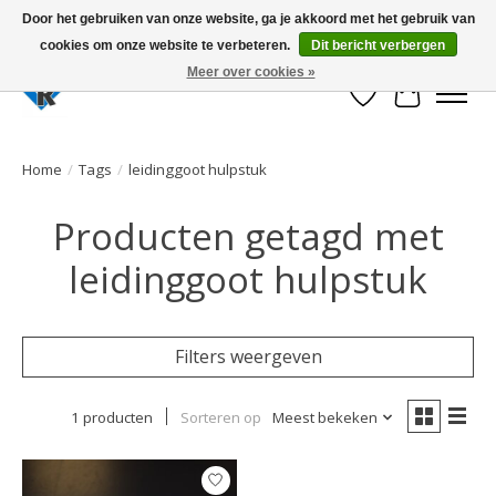
Door het gebruiken van onze website, ga je akkoord met het gebruik van
cookies om onze website te verbeteren.
Dit bericht verbergen
Large selection of products and fast shipping!
Meer over cookies »
Verlanglijst
Winkelwa
Home
/
Tags
/
leidinggoot hulpstuk
Producten getagd met
leidinggoot hulpstuk
Filters weergeven
1 producten
Sorteren op
Meest bekeken