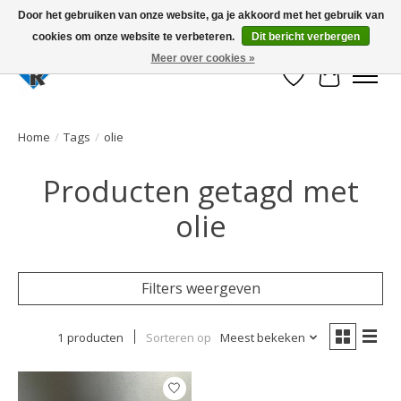
Door het gebruiken van onze website, ga je akkoord met het gebruik van
cookies om onze website te verbeteren.
Dit bericht verbergen
Large selection of products and fast shipping!
Meer over cookies »
Verlanglijst
Winkelwa
Home
/
Tags
/
olie
Producten getagd met
olie
Filters weergeven
1 producten
Sorteren op
Meest bekeken