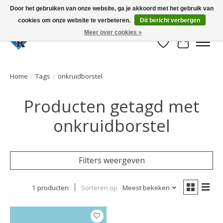
Door het gebruiken van onze website, ga je akkoord met het gebruik van
cookies om onze website te verbeteren.
Dit bericht verbergen
Large selection of products and fast shipping!
Meer over cookies »
Verlanglijst
Winkelwa
Home
/
Tags
/
onkruidborstel
Producten getagd met
onkruidborstel
Filters weergeven
1 producten
Sorteren op
Meest bekeken