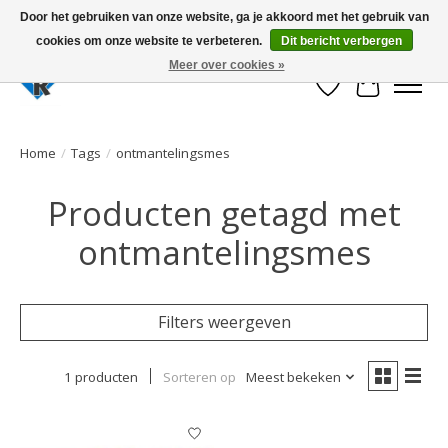
Door het gebruiken van onze website, ga je akkoord met het gebruik van
cookies om onze website te verbeteren.
Dit bericht verbergen
Large selection of products and fast shipping!
Meer over cookies »
Verlanglijst
Winkelwa
Home
/
Tags
/
ontmantelingsmes
Producten getagd met
ontmantelingsmes
Filters weergeven
1 producten
Sorteren op
Meest bekeken