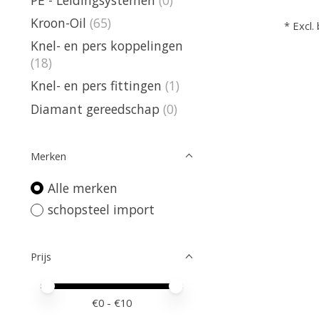
Kroon-Oil
(65)
* Excl.
Knel- en pers koppelingen
(18)
Knel- en pers fittingen
(1)
Diamant gereedschap
(0)
Merken
Alle merken
schopsteel import
Prijs
Minimale prijswaarde
Price maximum value
€
0
- €
10