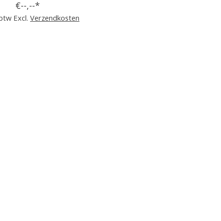
€--,--*
 btw Excl.
Verzendkosten