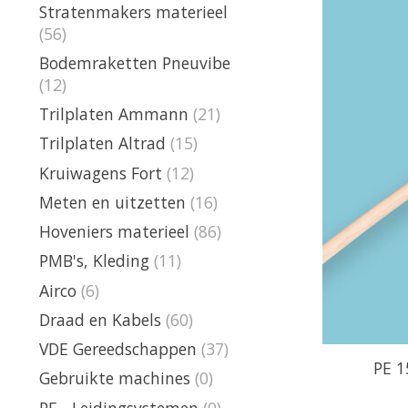
Stratenmakers materieel
(56)
Bodemraketten Pneuvibe
(12)
Trilplaten Ammann
(21)
Trilplaten Altrad
(15)
Kruiwagens Fort
(12)
Meten en uitzetten
(16)
Hoveniers materieel
(86)
PMB's, Kleding
(11)
Airco
(6)
Draad en Kabels
(60)
VDE Gereedschappen
(37)
PE 1
Gebruikte machines
(0)
PE - Leidingsystemen
(0)