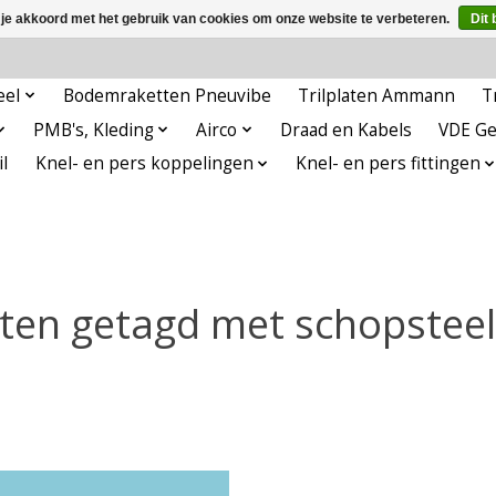
 je akkoord met het gebruik van cookies om onze website te verbeteren.
Dit 
eel
Bodemraketten Pneuvibe
Trilplaten Ammann
T
PMB's, Kleding
Airco
Draad en Kabels
VDE G
l
Knel- en pers koppelingen
Knel- en pers fittingen
ten getagd met schopstee