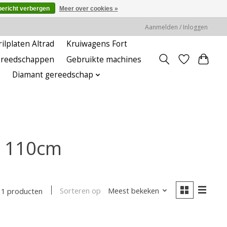
bericht verbergen
Meer over cookies »
Aanmelden / Inloggen
rilplaten Altrad
Kruiwagens Fort
ereedschappen
Gebruikte machines
Diamant gereedschap
l 110cm
Sorteren op
Meest bekeken
1 producten