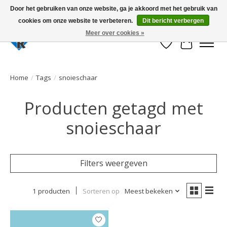
Door het gebruiken van onze website, ga je akkoord met het gebruik van
cookies om onze website te verbeteren.
Dit bericht verbergen
Large selection of products and fast shipping!
Meer over cookies »
Verlanglijst
Winkelwa
Home
/
Tags
/
snoieschaar
Producten getagd met
snoieschaar
Filters weergeven
1 producten
Sorteren op
Meest bekeken