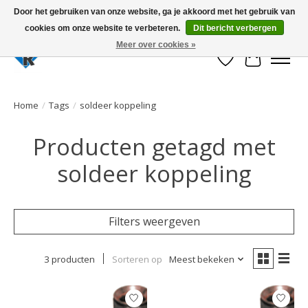
Door het gebruiken van onze website, ga je akkoord met het gebruik van
cookies om onze website te verbeteren.
Dit bericht verbergen
Large selection of products and fast shipping!
Meer over cookies »
Verlanglijst
Winkelwa
Home
/
Tags
/
soldeer koppeling
Producten getagd met
soldeer koppeling
Filters weergeven
3 producten
Sorteren op
Meest bekeken