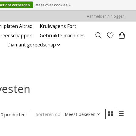
bericht verbergen
Meer over cookies »
Aanmelden / Inloggen
rilplaten Altrad
Kruiwagens Fort
ereedschappen
Gebruikte machines
Diamant gereedschap
vesten
Sorteren op
Meest bekeken
0 producten