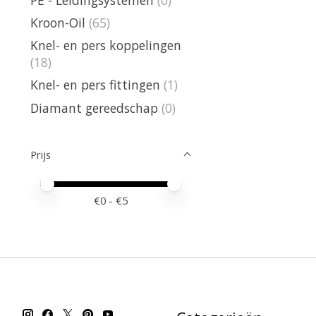
Kroon-Oil
(65)
Knel- en pers koppelingen
(18)
Knel- en pers fittingen
(1)
Diamant gereedschap
(0)
Prijs
Minimale prijswaarde
Price maximum value
€
0
- €
5