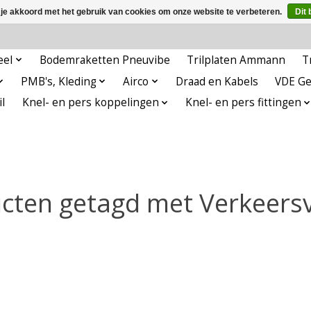
 je akkoord met het gebruik van cookies om onze website te verbeteren.
Dit 
eel
Bodemraketten Pneuvibe
Trilplaten Ammann
T
PMB's, Kleding
Airco
Draad en Kabels
VDE G
l
Knel- en pers koppelingen
Knel- en pers fittingen
cten getagd met Verkeers