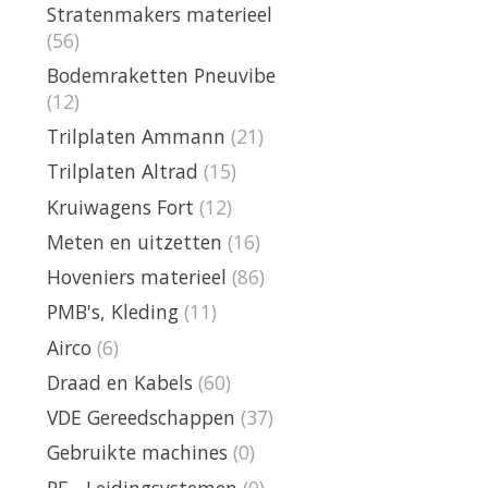
Stratenmakers materieel
(56)
Bodemraketten Pneuvibe
(12)
Trilplaten Ammann
(21)
Trilplaten Altrad
(15)
Kruiwagens Fort
(12)
Meten en uitzetten
(16)
Hoveniers materieel
(86)
PMB's, Kleding
(11)
Airco
(6)
Draad en Kabels
(60)
VDE Gereedschappen
(37)
Gebruikte machines
(0)
PE - Leidingsystemen
(0)