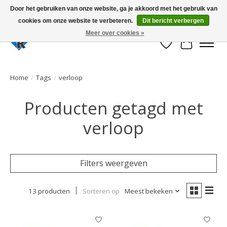
Door het gebruiken van onze website, ga je akkoord met het gebruik van
cookies om onze website te verbeteren.
Dit bericht verbergen
Large selection of products and fast shipping!
Meer over cookies »
Verlanglijst
Winkelwa
Home
/
Tags
/
verloop
Producten getagd met
verloop
Filters weergeven
13 producten
Sorteren op
Meest bekeken