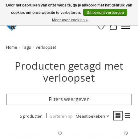
Door het gebruiken van onze website, ga je akkoord met het gebruik van
cookies om onze website te verbeteren.
Dit bericht verbergen
Large selection of products and fast shipping!
Meer over cookies »
Verlanglijst
Winkelwa
Home
/
Tags
/
verloopset
Producten getagd met
verloopset
Filters weergeven
5 producten
Sorteren op
Meest bekeken