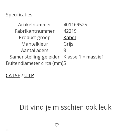
Specificaties
Artikelnummer
401169525
Fabrikantnummer
42219
Product groep
Kabel
Mantelkleur
Grijs
Aantal aders
8
Samenstelling geleider
Klasse 1 = massief
Buitendiameter circa (mm)
5
CAT5E
/
UTP
Dit vind je misschien ook leuk
Items van productcarrousel