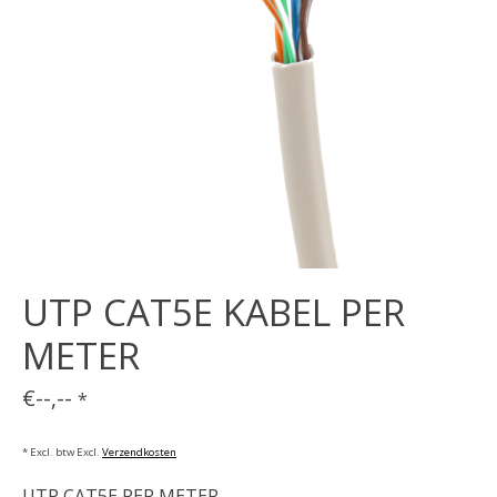
UTP CAT5E KABEL PER
METER
€--,--
*
* Excl. btw Excl.
Verzendkosten
UTP CAT5E PER METER