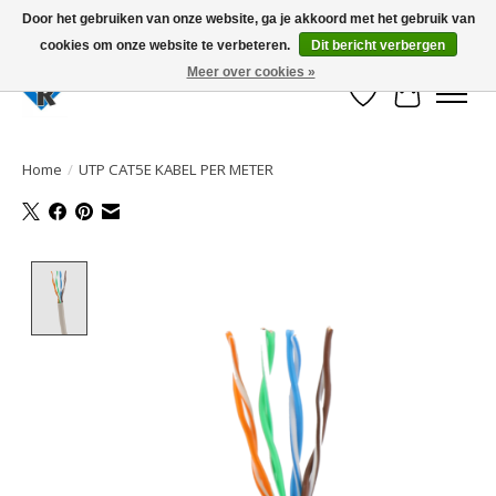
Door het gebruiken van onze website, ga je akkoord met het gebruik van
cookies om onze website te verbeteren.
Dit bericht verbergen
Large selection of products and fast shipping!
Meer over cookies »
Verlanglijst
Winkelwa
Home
/
UTP CAT5E KABEL PER METER
Product image slideshow Items