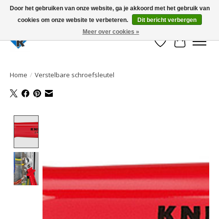
Door het gebruiken van onze website, ga je akkoord met het gebruik van
cookies om onze website te verbeteren.
Dit bericht verbergen
Large selection of products and fast shipping!
Meer over cookies »
Verlanglijst
Winkelwa
Home
/
Verstelbare schroefsleutel
Product image slideshow Items