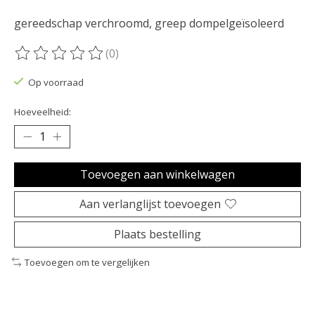
gereedschap verchroomd, greep dompelgeïsoleerd
(0)
De beoordeling van dit product is
0
van de 5
Op voorraad
Hoeveelheid:
Toevoegen aan winkelwagen
Aan verlanglijst toevoegen
Plaats bestelling
Toevoegen om te vergelijken