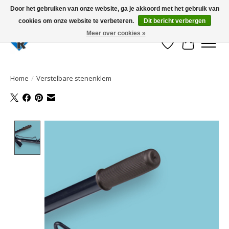
Door het gebruiken van onze website, ga je akkoord met het gebruik van
cookies om onze website te verbeteren.
Dit bericht verbergen
Large selection of products and fast shipping!
Meer over cookies »
Verlanglijst
Winkelwa
Home
/
Verstelbare stenenklem
Product image slideshow Items