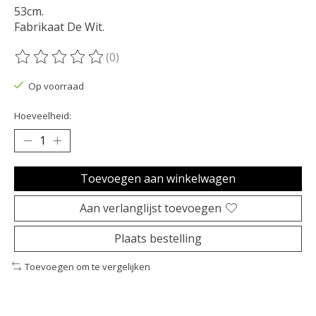
53cm.
Fabrikaat De Wit.
(0)
De beoordeling van dit product is
0
van de 5
Op voorraad
Hoeveelheid:
Toevoegen aan winkelwagen
Aan verlanglijst toevoegen
Plaats bestelling
Toevoegen om te vergelijken