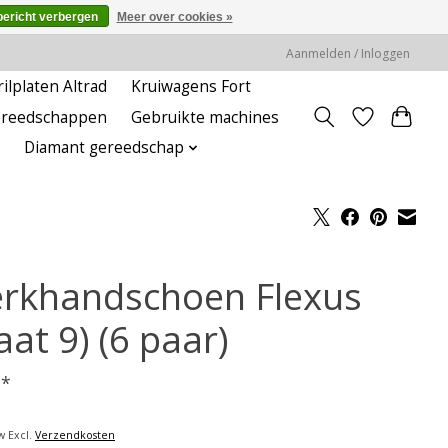
bericht verbergen
Meer over cookies »
Aanmelden / Inloggen
rilplaten Altrad
Kruiwagens Fort
ereedschappen
Gebruikte machines
Diamant gereedschap
rkhandschoen Flexus
at 9) (6 paar)
-
*
w Excl.
Verzendkosten