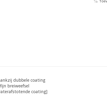
Toev
ankzij dubbele coating
ijn breiweefsel
terafstotende coating]