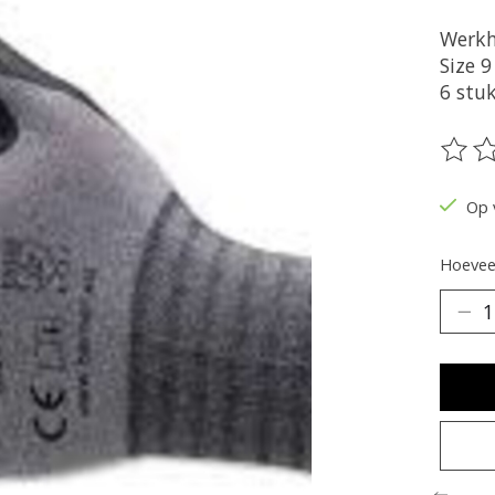
Werkh
Size 9
6 stu
De be
Op 
Hoeveel