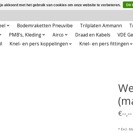
 je akkoord met het gebruik van cookies om onze website te verbeteren.
Dit 
eel
Bodemraketten Pneuvibe
Trilplaten Ammann
T
PMB's, Kleding
Airco
Draad en Kabels
VDE G
l
Knel- en pers koppelingen
Knel- en pers fittingen
We
(ma
€--,-
* Excl. bt