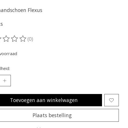
andschoen Flexus
ks
(0)
oordeling van dit product is
0
van de 5
voorraad
heid:
Toevoegen aan winkelwagen
Plaats bestelling