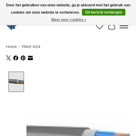
Door het gebruiken van onze website, ga je akkoord met het gebruik van
cookies om onze website te verbeteren.
Dit bericht verbergen
Large selection of products and fast shipping!
Meer over cookies »
Verlanglijst
Winkelwa
Home
/
YMvK 4G4
Product image slideshow Items