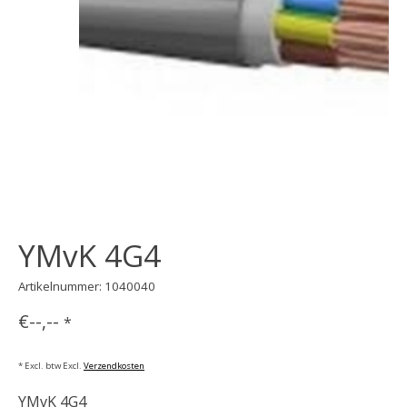
YMvK 4G4
Artikelnummer: 1040040
€--,--
*
* Excl. btw Excl.
Verzendkosten
YMvK 4G4