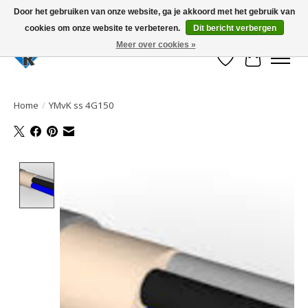
Door het gebruiken van onze website, ga je akkoord met het gebruik van
cookies om onze website te verbeteren.
Dit bericht verbergen
Large selection of products and fast shipping!
Meer over cookies »
Verlanglijst
Winkelwa
Home
/
YMvK ss 4G150
Product image slideshow Items