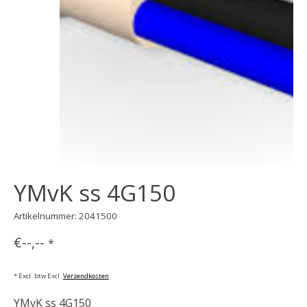
YMvK ss 4G150
Artikelnummer: 2041500
€--,--
*
* Excl. btw Excl.
Verzendkosten
YMvK ss 4G150