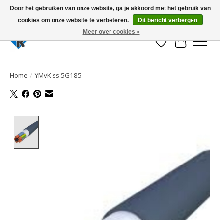
Door het gebruiken van onze website, ga je akkoord met het gebruik van
cookies om onze website te verbeteren.
Dit bericht verbergen
Large selection of products and fast shipping!
Meer over cookies »
Verlanglijst
Winkelwa
Home
/
YMvK ss 5G185
Product image slideshow Items