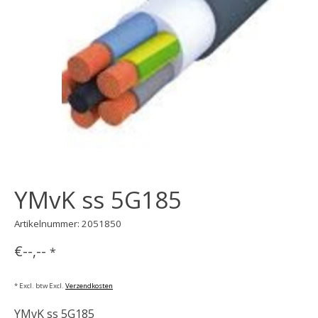
YMvK ss 5G185
Artikelnummer: 2051850
€--,--
*
* Excl. btw Excl.
Verzendkosten
YMvK ss 5G185