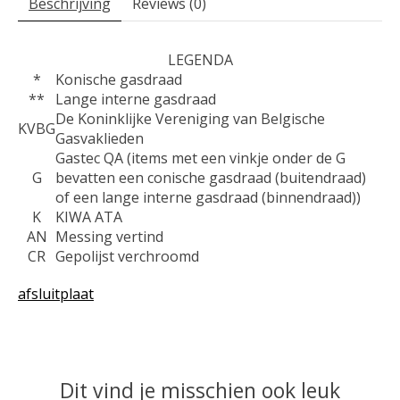
Beschrijving
Reviews (0)
LEGENDA
*
Konische gasdraad
**
Lange interne gasdraad
De Koninklijke Vereniging van Belgische
KVBG
Gasvaklieden
Gastec QA (items met een vinkje onder de G
G
bevatten een conische gasdraad (buitendraad)
of een lange interne gasdraad (binnendraad))
K
KIWA ATA
AN
Messing vertind
CR
Gepolijst verchroomd
afsluitplaat
Dit vind je misschien ook leuk