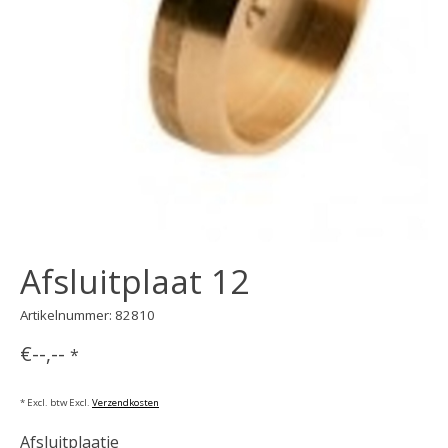
Afsluitplaat 12
Artikelnummer: 82810
€--,--
*
* Excl. btw Excl.
Verzendkosten
Afsluitplaatje