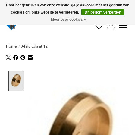
Door het gebruiken van onze website, ga je akkoord met het gebruik van
cookies om onze website te verbeteren.
Dit bericht verbergen
Large selection of products and fast shipping!
Meer over cookies »
Verlanglijst
Winkelwa
Home
/
Afsluitplaat 12
Product image slideshow Items