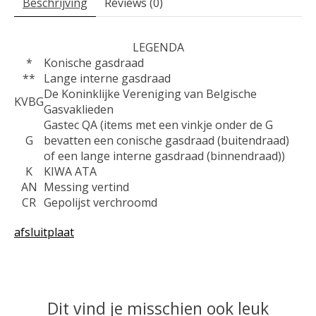
Beschrijving
Reviews (0)
LEGENDA
*
Konische gasdraad
**
Lange interne gasdraad
De Koninklijke Vereniging van Belgische
KVBG
Gasvaklieden
Gastec QA (items met een vinkje onder de G
G
bevatten een conische gasdraad (buitendraad)
of een lange interne gasdraad (binnendraad))
K
KIWA ATA
AN
Messing vertind
CR
Gepolijst verchroomd
afsluitplaat
Dit vind je misschien ook leuk