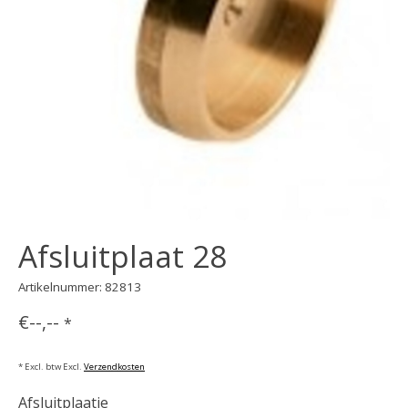
Afsluitplaat 28
Artikelnummer: 82813
€--,--
*
* Excl. btw Excl.
Verzendkosten
Afsluitplaatje