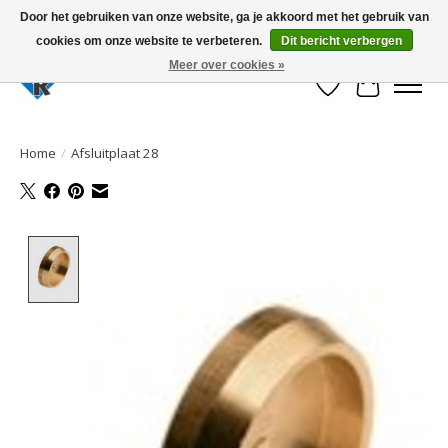
Door het gebruiken van onze website, ga je akkoord met het gebruik van
cookies om onze website te verbeteren.
Dit bericht verbergen
Large selection of products and fast shipping!
Meer over cookies »
Verlanglijst
Winkelwa
Home
/
Afsluitplaat 28
Product image slideshow Items