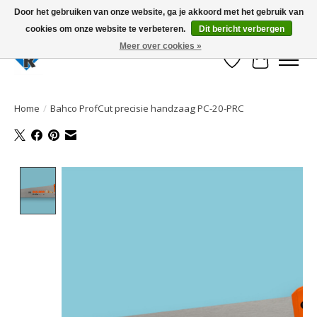
Door het gebruiken van onze website, ga je akkoord met het gebruik van
cookies om onze website te verbeteren.
Dit bericht verbergen
Large selection of products and fast shipping!
Meer over cookies »
Verlanglijst
Winkelwa
Home
/
Bahco ProfCut precisie handzaag PC-20-PRC
Product image slideshow Items