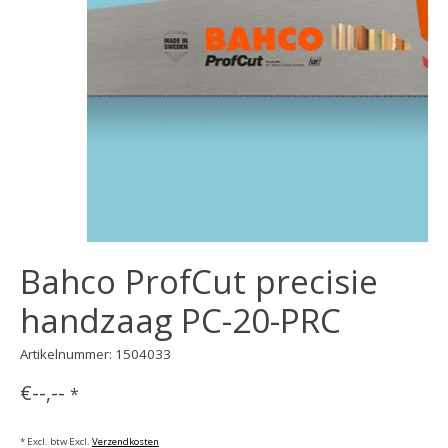
Bahco ProfCut precisie
handzaag PC-20-PRC
Artikelnummer: 1504033
€--,--
*
* Excl. btw Excl.
Verzendkosten