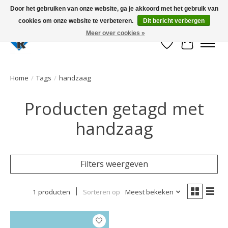
Door het gebruiken van onze website, ga je akkoord met het gebruik van
cookies om onze website te verbeteren.
Dit bericht verbergen
Large selection of products and fast shipping!
Meer over cookies »
Verlanglijst
Winkelwa
Home
/
Tags
/
handzaag
Producten getagd met
handzaag
Filters weergeven
1 producten
Sorteren op
Meest bekeken