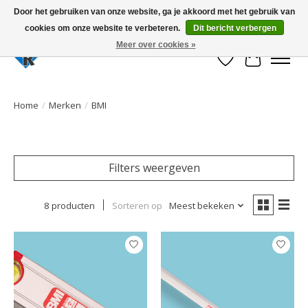
Door het gebruiken van onze website, ga je akkoord met het gebruik van
cookies om onze website te verbeteren.
Dit bericht verbergen
Large selection of products and fast shipping!
Meer over cookies »
Verlanglijst
Winkelwa
Home
/
Merken
/
BMI
Filters weergeven
8 producten
Sorteren op
Meest bekeken