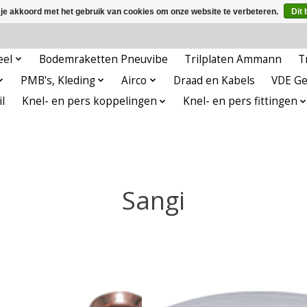
 je akkoord met het gebruik van cookies om onze website te verbeteren.
Dit 
eel
Bodemraketten Pneuvibe
Trilplaten Ammann
T
PMB's, Kleding
Airco
Draad en Kabels
VDE G
l
Knel- en pers koppelingen
Knel- en pers fittingen
Sangi