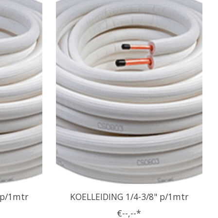
 p/1mtr
KOELLEIDING 1/4-3/8" p/1mtr
€--,--*