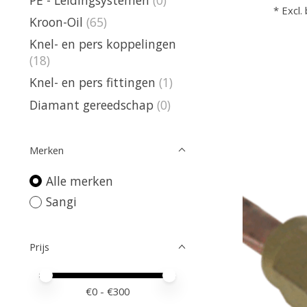
* Excl.
Kroon-Oil
(65)
Knel- en pers koppelingen
(18)
Knel- en pers fittingen
(1)
Diamant gereedschap
(0)
Merken
Alle merken
Sangi
Prijs
Minimale prijswaarde
Price maximum value
€
0
- €
300