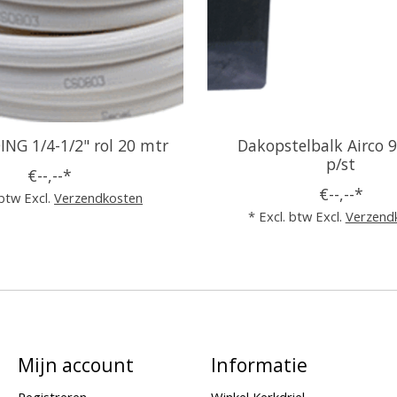
NG 1/4-1/2" rol 20 mtr
Dakopstelbalk Airco
p/st
€--,--*
€--,--*
 btw Excl.
Verzendkosten
* Excl. btw Excl.
Verzend
Mijn account
Informatie
Registreren
Winkel Kerkdriel