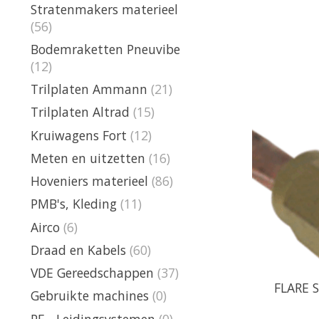
Stratenmakers materieel
(56)
Bodemraketten Pneuvibe
(12)
Trilplaten Ammann
(21)
Trilplaten Altrad
(15)
Kruiwagens Fort
(12)
Meten en uitzetten
(16)
Hoveniers materieel
(86)
PMB's, Kleding
(11)
Airco
(6)
Draad en Kabels
(60)
VDE Gereedschappen
(37)
FLARE S
Gebruikte machines
(0)
PE - Leidingsystemen
(0)