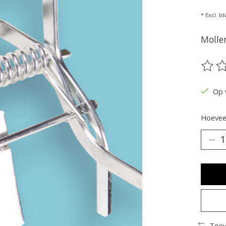
* Excl. bt
Molle
De be
Op 
Hoeveel
Toev