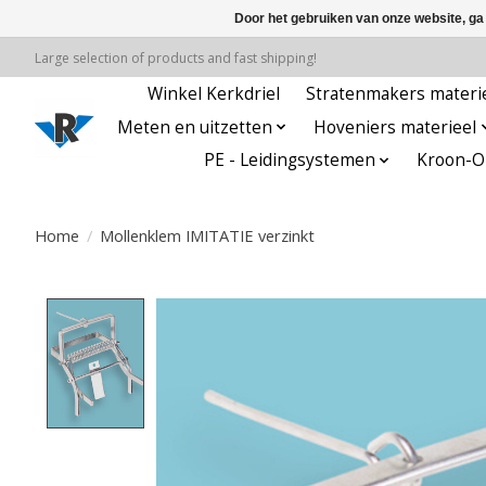
Door het gebruiken van onze website, ga
Large selection of products and fast shipping!
Winkel Kerkdriel
Stratenmakers materi
Meten en uitzetten
Hoveniers materieel
PE - Leidingsystemen
Kroon-Oi
Home
/
Mollenklem IMITATIE verzinkt
Product image slideshow Items