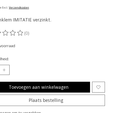
w Excl.
Verzendkosten
nklem IMITATIE verzinkt.
(0)
oordeling van dit product is
0
van de 5
voorraad
heid:
Toevoegen aan winkelwagen
Plaats bestelling
oegen om te vergelijken