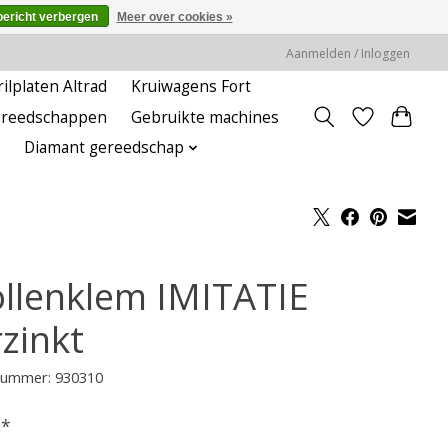
bericht verbergen
Meer over cookies »
Aanmelden / Inloggen
rilplaten Altrad
Kruiwagens Fort
ereedschappen
Gebruikte machines
Diamant gereedschap
llenklem IMITATIE
rzinkt
lnummer: 930310
-
*