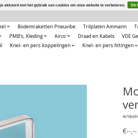
 je akkoord met het gebruik van cookies om onze website te verbeteren.
Dit 
eel
Bodemraketten Pneuvibe
Trilplaten Ammann
T
PMB's, Kleding
Airco
Draad en Kabels
VDE G
l
Knel- en pers koppelingen
Knel- en pers fittingen
Mo
ve
Artike
€--,-