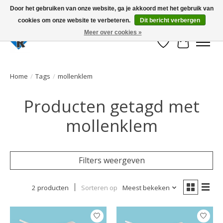
Door het gebruiken van onze website, ga je akkoord met het gebruik van
cookies om onze website te verbeteren.
Dit bericht verbergen
Large selection of products and fast shipping!
Meer over cookies »
Verlanglijst
Winkelwa
Home
/
Tags
/
mollenklem
Producten getagd met
mollenklem
Filters weergeven
2 producten
Sorteren op
Meest bekeken