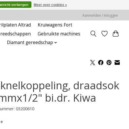
bericht verbergen
Meer over cookies »
Aanmelden / Inloggen
rilplaten Altrad
Kruiwagens Fort
ereedschappen
Gebruikte machines
Diamant gereedschap
 knelkoppeling, draadsok
mmx1/2" bi.dr. Kiwa
lnummer: 03200610
-
*