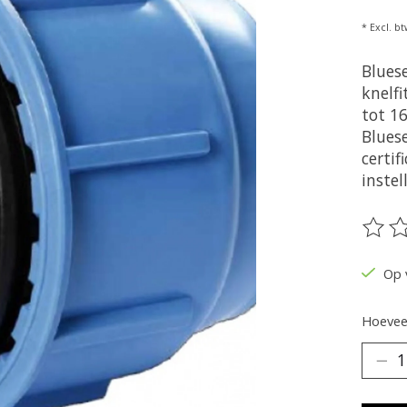
* Excl. bt
Blues
knelfi
tot 1
Blues
certif
instel
De be
Op 
Hoeveel