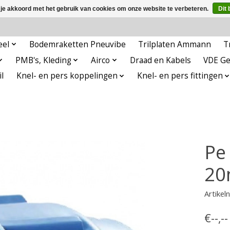
 je akkoord met het gebruik van cookies om onze website te verbeteren.
Dit 
eel
Bodemraketten Pneuvibe
Trilplaten Ammann
T
PMB's, Kleding
Airco
Draad en Kabels
VDE G
l
Knel- en pers koppelingen
Knel- en pers fittingen
Pe
20
Artike
€--,-