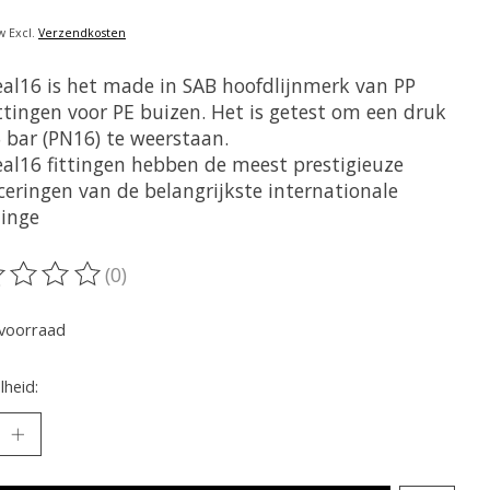
w Excl.
Verzendkosten
eal16 is het made in SAB hoofdlijnmerk van PP
ttingen voor PE buizen. Het is getest om een ​​druk
6 bar (PN16) te weerstaan.
eal16 fittingen hebben de meest prestigieuze
iceringen van de belangrijkste internationale
linge
(0)
oordeling van dit product is
0
van de 5
voorraad
heid: