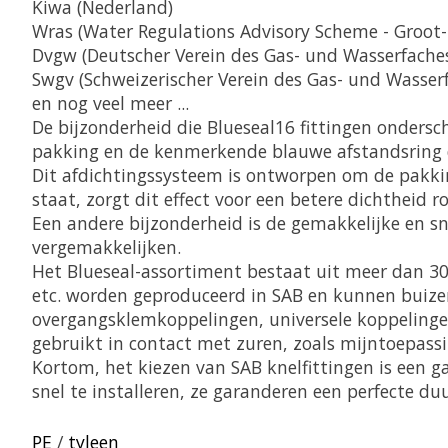
Kiwa (Nederland)
Wras (Water Regulations Advisory Scheme - Groot-
Dvgw (Deutscher Verein des Gas- und Wasserfaches
Swgv (Schweizerischer Verein des Gas- und Wasserf
en nog veel meer ...
De bijzonderheid die Blueseal16 fittingen ondersch
pakking en de kenmerkende blauwe afstandsring
Dit afdichtingssysteem is ontworpen om de pakkin
staat, zorgt dit effect voor een betere dichtheid ro
Een andere bijzonderheid is de gemakkelijke en s
vergemakkelijken.
Het Blueseal-assortiment bestaat uit meer dan 300
etc. worden geproduceerd in SAB en kunnen buize
overgangsklemkoppelingen, universele koppelinge
gebruikt in contact met zuren, zoals mijntoepass
Kortom, het kiezen van SAB knelfittingen is een gar
snel te installeren, ze garanderen een perfecte du
PE
/
tyleen