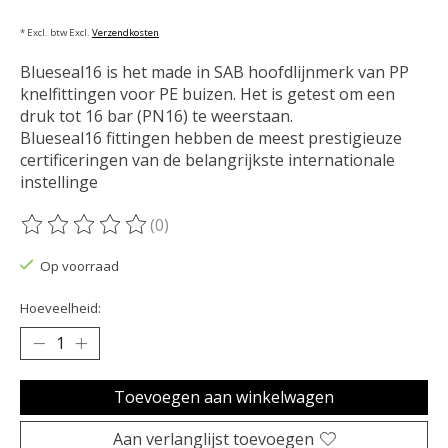
* Excl. btw Excl.
Verzendkosten
Blueseal16 is het made in SAB hoofdlijnmerk van PP
knelfittingen voor PE buizen. Het is getest om een ​​
druk tot 16 bar (PN16) te weerstaan.
Blueseal16 fittingen hebben de meest prestigieuze
certificeringen van de belangrijkste internationale
instellinge
(0)
De beoordeling van dit product is
0
van de 5
Op voorraad
Hoeveelheid:
Toevoegen aan winkelwagen
Aan verlanglijst toevoegen