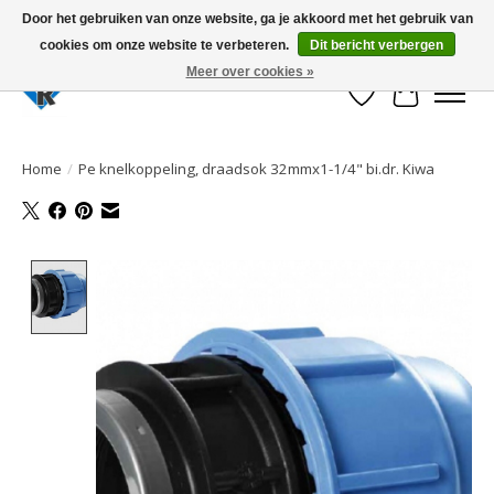
Door het gebruiken van onze website, ga je akkoord met het gebruik van
cookies om onze website te verbeteren.
Dit bericht verbergen
Large selection of products and fast shipping!
Meer over cookies »
Verlanglijst
Winkelwa
Home
/
Pe knelkoppeling, draadsok 32mmx1-1/4" bi.dr. Kiwa
Product image slideshow Items