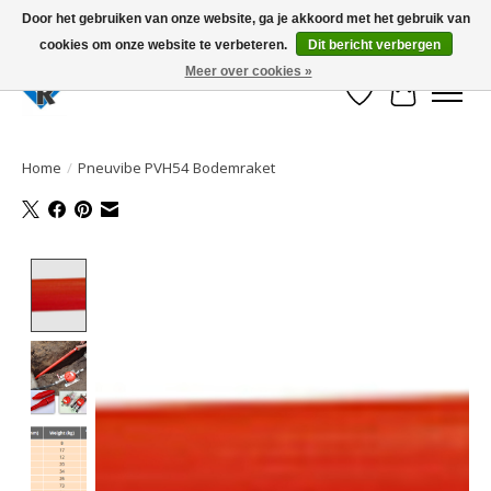
Door het gebruiken van onze website, ga je akkoord met het gebruik van
cookies om onze website te verbeteren.
Dit bericht verbergen
Large selection of products and fast shipping!
Meer over cookies »
Verlanglijst
Winkelwa
Home
/
Pneuvibe PVH54 Bodemraket
Product image slideshow Items