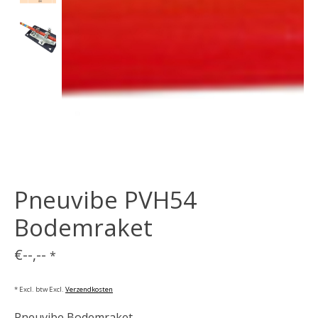
Pneuvibe PVH54
Bodemraket
€--,--
*
* Excl. btw Excl.
Verzendkosten
Pneuvibe Bodemraket