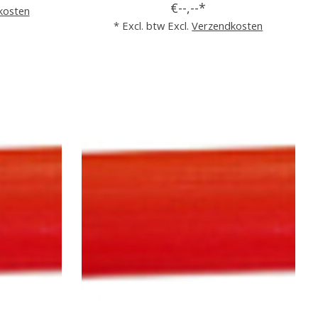
€--,--*
kosten
* Excl. btw Excl.
Verzendkosten