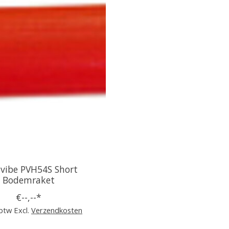
vibe PVH54S Short
Bodemraket
€--,--*
 btw Excl.
Verzendkosten