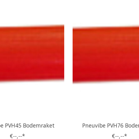
be PVH45 Bodemraket
Pneuvibe PVH76 Bode
€--,--*
€--,--*