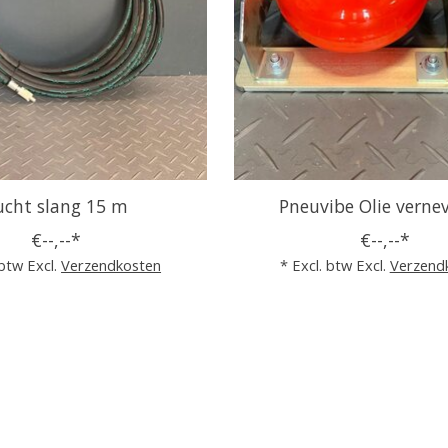
ucht slang 15 m
Pneuvibe Olie verne
€--,--*
€--,--*
 btw Excl.
Verzendkosten
* Excl. btw Excl.
Verzend