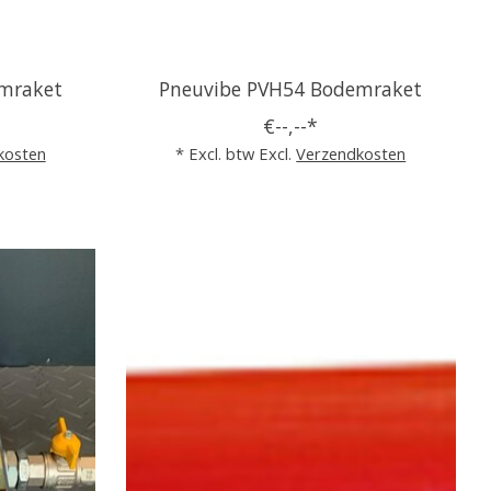
mraket
Pneuvibe PVH54 Bodemraket
€--,--*
kosten
* Excl. btw Excl.
Verzendkosten