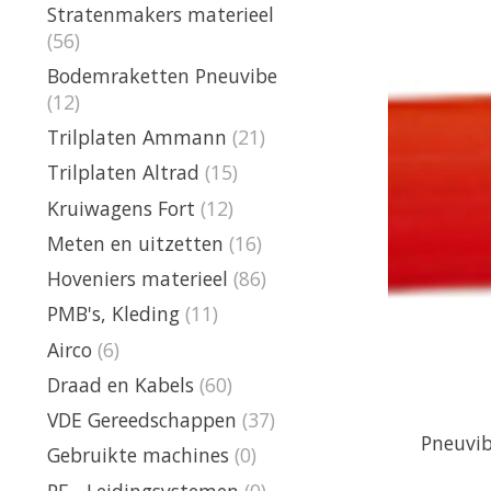
Stratenmakers materieel
(56)
Bodemraketten Pneuvibe
(12)
Trilplaten Ammann
(21)
Trilplaten Altrad
(15)
Kruiwagens Fort
(12)
Meten en uitzetten
(16)
Hoveniers materieel
(86)
PMB's, Kleding
(11)
Airco
(6)
Draad en Kabels
(60)
VDE Gereedschappen
(37)
Pneuvi
Gebruikte machines
(0)
PE - Leidingsystemen
(0)