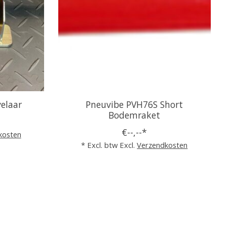
velaar
Pneuvibe PVH76S Short
Bodemraket
€--,--*
kosten
* Excl. btw Excl.
Verzendkosten