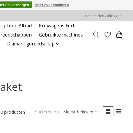
bericht verbergen
Meer over cookies »
Aanmelden / Inloggen
rilplaten Altrad
Kruiwagens Fort
ereedschappen
Gebruikte machines
Diamant gereedschap
aket
Sorteren op
Meest bekeken
10 producten