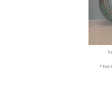
L
* Excl.