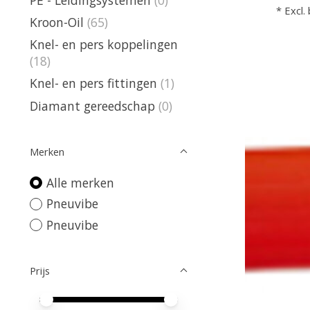
* Excl.
Kroon-Oil
(65)
Knel- en pers koppelingen
(18)
Knel- en pers fittingen
(1)
Diamant gereedschap
(0)
Merken
Alle merken
Pneuvibe
Pneuvibe
Prijs
Minimale prijswaarde
Price maximum value