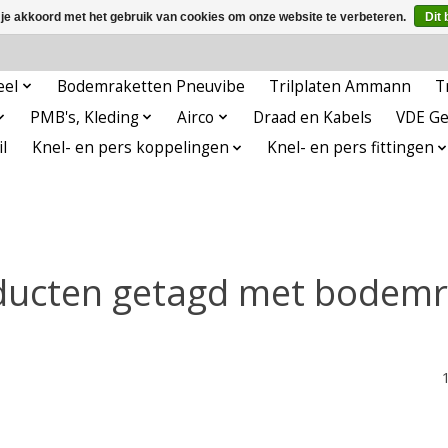
 je akkoord met het gebruik van cookies om onze website te verbeteren.
Dit 
eel
Bodemraketten Pneuvibe
Trilplaten Ammann
T
PMB's, Kleding
Airco
Draad en Kabels
VDE G
l
Knel- en pers koppelingen
Knel- en pers fittingen
ducten getagd met bodemr