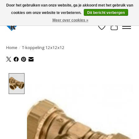
Door het gebruiken van onze website, ga je akkoord met het gebruik van
cookies om onze website te verbeteren.
Dit bericht verbergen
Large selection of products and fast shipping!
Meer over cookies »
Verlanglijst
Winkelwa
Home
/
T-koppeling 12x12x12
Product image slideshow Items