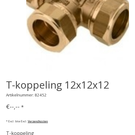
T-koppeling 12x12x12
Artikelnummer: 82452
€--,--
*
* Excl. btw Excl.
Verzendkosten
T-koppeling