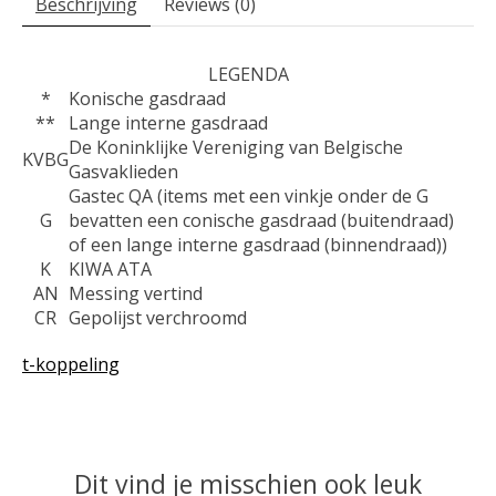
Beschrijving
Reviews (0)
LEGENDA
*
Konische gasdraad
**
Lange interne gasdraad
De Koninklijke Vereniging van Belgische
KVBG
Gasvaklieden
Gastec QA (items met een vinkje onder de G
G
bevatten een conische gasdraad (buitendraad)
of een lange interne gasdraad (binnendraad))
K
KIWA ATA
AN
Messing vertind
CR
Gepolijst verchroomd
t-koppeling
Dit vind je misschien ook leuk