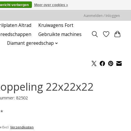
bericht verbergen
Meer over cookies »
Aanmelden / Inloggen
rilplaten Altrad
Kruiwagens Fort
ereedschappen
Gebruikte machines
Diamant gereedschap
koppeling 22x22x22
lnummer: 82502
-
*
w Excl.
Verzendkosten