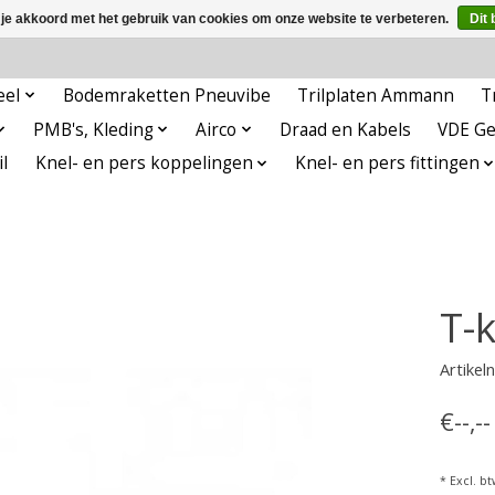
 je akkoord met het gebruik van cookies om onze website te verbeteren.
Dit 
eel
Bodemraketten Pneuvibe
Trilplaten Ammann
T
PMB's, Kleding
Airco
Draad en Kabels
VDE G
l
Knel- en pers koppelingen
Knel- en pers fittingen
T-
Artike
€--,-
* Excl. bt