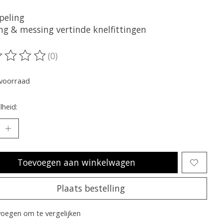
peling
ng & messing vertinde knelfittingen
(0)
oordeling van dit product is
0
van de 5
voorraad
heid:
Toevoegen aan winkelwagen
Plaats bestelling
oegen om te vergelijken