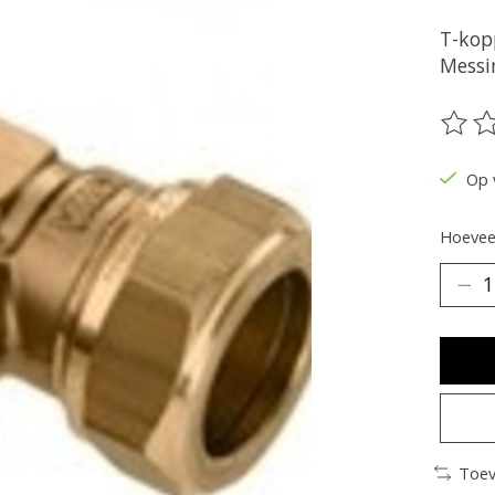
T-kop
Messi
De be
Op 
Hoeveel
Toev