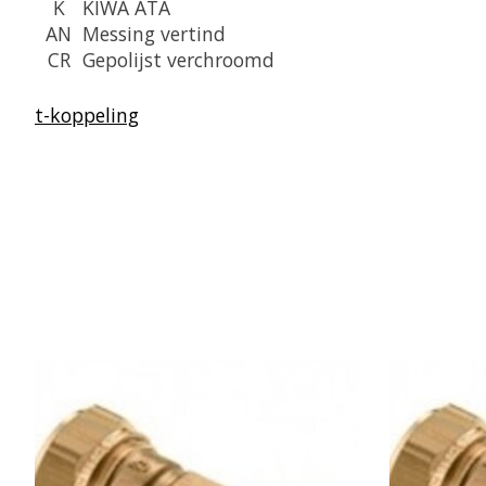
K
KIWA ATA
AN
Messing vertind
CR
Gepolijst verchroomd
t-koppeling
Items van productcarrousel