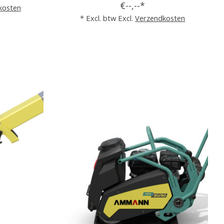
€--,--*
kosten
* Excl. btw Excl.
Verzendkosten