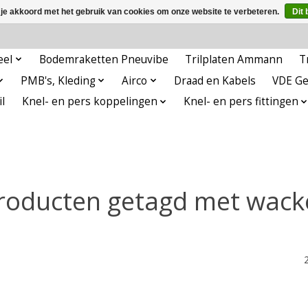
 je akkoord met het gebruik van cookies om onze website te verbeteren.
Dit 
eel
Bodemraketten Pneuvibe
Trilplaten Ammann
T
PMB's, Kleding
Airco
Draad en Kabels
VDE G
l
Knel- en pers koppelingen
Knel- en pers fittingen
roducten getagd met wack