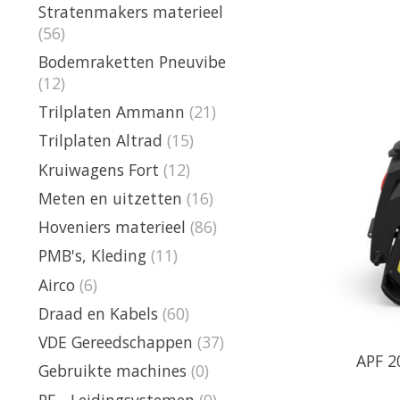
Stratenmakers materieel
(56)
Bodemraketten Pneuvibe
(12)
Trilplaten Ammann
(21)
Trilplaten Altrad
(15)
Kruiwagens Fort
(12)
Meten en uitzetten
(16)
Hoveniers materieel
(86)
PMB's, Kleding
(11)
Airco
(6)
Draad en Kabels
(60)
VDE Gereedschappen
(37)
APF 20
Gebruikte machines
(0)
PE - Leidingsystemen
(0)