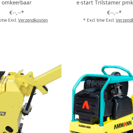
omkeerbaar
e-start Trilstamer pm
€--,--*
€--,--*
 btw Excl.
Verzendkosten
* Excl. btw Excl.
Verzend