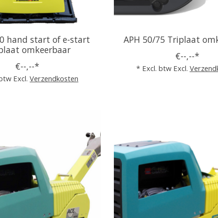
0 hand start of e-start
APH 50/75 Triplaat om
lplaat omkeerbaar
€--,--*
€--,--*
* Excl. btw Excl.
Verzend
 btw Excl.
Verzendkosten