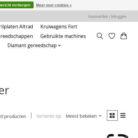
bericht verbergen
Meer over cookies »
Aanmelden / Inloggen
rilplaten Altrad
Kruiwagens Fort
ereedschappen
Gebruikte machines
Diamant gereedschap
er
Sorteren op
Meest bekeken
20 producten