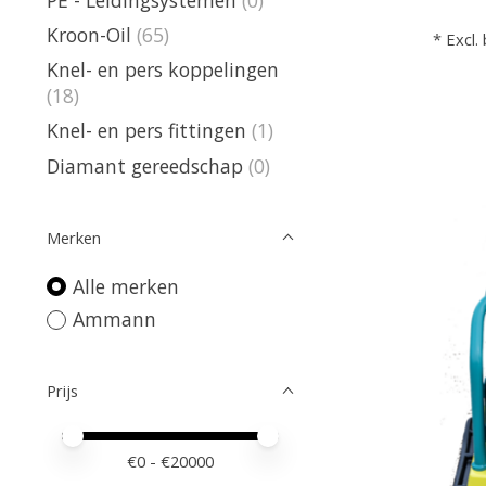
Kroon-Oil
(65)
* Excl.
Knel- en pers koppelingen
(18)
Knel- en pers fittingen
(1)
Diamant gereedschap
(0)
Merken
Alle merken
Ammann
Prijs
Minimale prijswaarde
Price maximum value
€
0
- €
20000