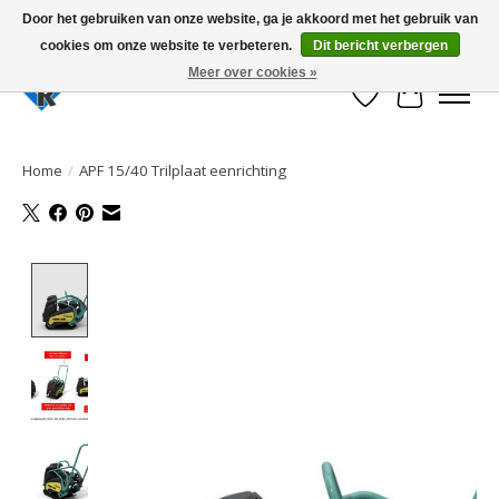
Door het gebruiken van onze website, ga je akkoord met het gebruik van
cookies om onze website te verbeteren.
Dit bericht verbergen
Large selection of products and fast shipping!
Meer over cookies »
Verlanglijst
Winkelwa
Home
/
APF 15/40 Trilplaat eenrichting
Product image slideshow Items