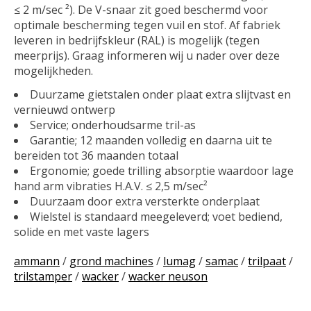
≤ 2 m/sec ²). De V-snaar zit goed beschermd voor
optimale bescherming tegen vuil en stof. Af fabriek
leveren in bedrijfskleur (RAL) is mogelijk (tegen
meerprijs). Graag informeren wij u nader over deze
mogelijkheden.
Duurzame gietstalen onder plaat extra slijtvast en
vernieuwd ontwerp
Service; onderhoudsarme tril-as
Garantie; 12 maanden volledig en daarna uit te
bereiden tot 36 maanden totaal
Ergonomie; goede trilling absorptie waardoor lage
hand arm vibraties H.A.V. ≤ 2,5 m/sec²
Duurzaam door extra versterkte onderplaat
Wielstel is standaard meegeleverd; voet bediend,
solide en met vaste lagers
ammann
/
grond machines
/
lumag
/
samac
/
trilpaat
/
trilstamper
/
wacker
/
wacker neuson