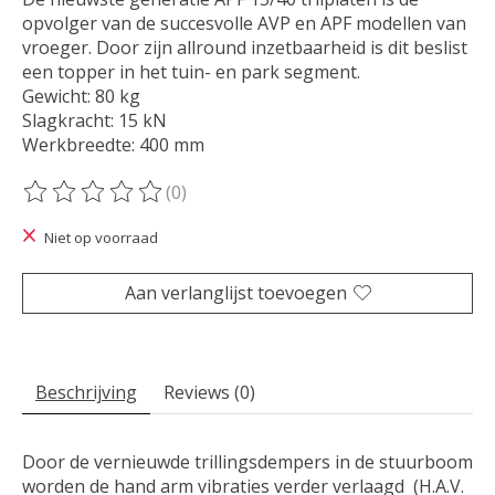
opvolger van de succesvolle AVP en APF modellen van
vroeger. Door zijn allround inzetbaarheid is dit beslist
een topper in het tuin- en park segment.
Gewicht: 80 kg
Slagkracht: 15 kN
Werkbreedte: 400 mm
(0)
De beoordeling van dit product is
0
van de 5
Niet op voorraad
Aan verlanglijst toevoegen
Beschrijving
Reviews (0)
Door de vernieuwde trillingsdempers in de stuurboom
worden de hand arm vibraties verder verlaagd (H.A.V.