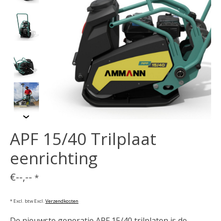
APF 15/40 Trilplaat
eenrichting
€--,--
*
* Excl. btw Excl.
Verzendkosten
De nieuwste generatie APF 15/40 trilplaten is de