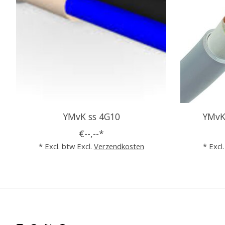
YMvK ss 4G10
YMvK
€--,--*
* Excl. btw Excl.
Verzendkosten
* Excl