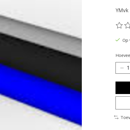
YMvk 
De be
Op 
Hoeveel
Toev