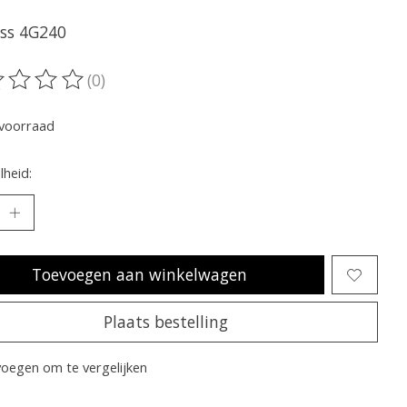
ss 4G240
(0)
oordeling van dit product is
0
van de 5
voorraad
heid:
Toevoegen aan winkelwagen
Plaats bestelling
oegen om te vergelijken