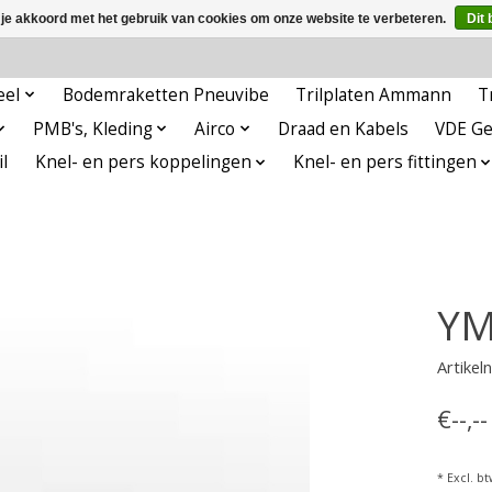
 je akkoord met het gebruik van cookies om onze website te verbeteren.
Dit 
eel
Bodemraketten Pneuvibe
Trilplaten Ammann
T
PMB's, Kleding
Airco
Draad en Kabels
VDE G
l
Knel- en pers koppelingen
Knel- en pers fittingen
YM
Artike
€--,-
* Excl. bt