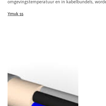
omgevingstemperatuur en in kabelbundels, worden
Ymvk ss
Items van productcarrousel