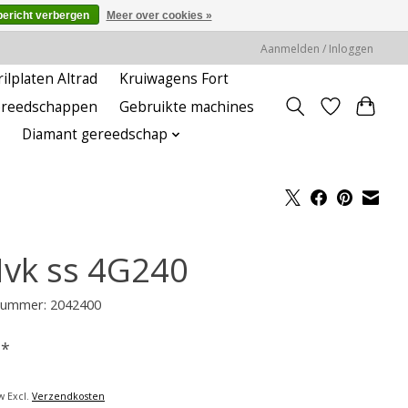
bericht verbergen
Meer over cookies »
Aanmelden / Inloggen
rilplaten Altrad
Kruiwagens Fort
ereedschappen
Gebruikte machines
Diamant gereedschap
vk ss 4G240
lnummer: 2042400
-
*
w Excl.
Verzendkosten