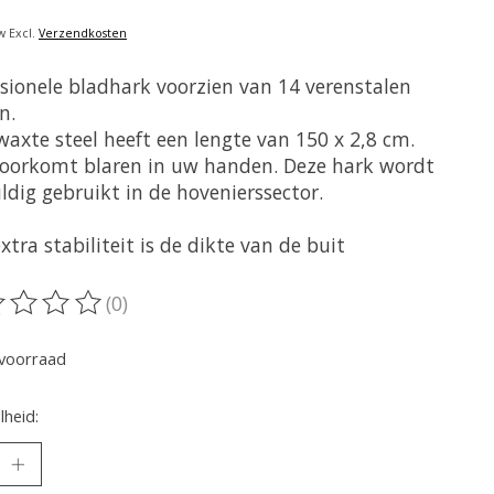
w Excl.
Verzendkosten
ssionele bladhark voorzien van 14 verenstalen
n.
waxte steel heeft een lengte van 150 x 2,8 cm.
oorkomt blaren in uw handen. Deze hark wordt
ldig gebruikt in de hovenierssector.
xtra stabiliteit is de dikte van de buit
(0)
oordeling van dit product is
0
van de 5
voorraad
heid: