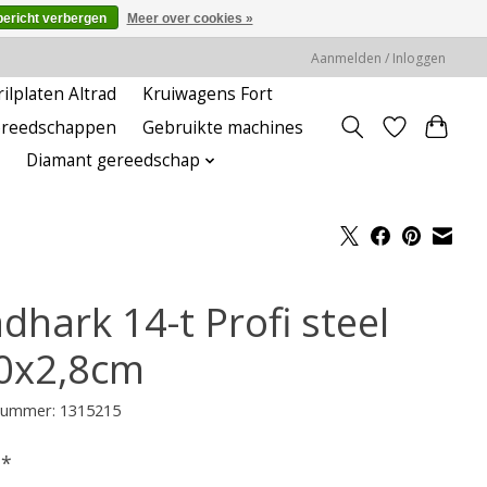
bericht verbergen
Meer over cookies »
Aanmelden / Inloggen
rilplaten Altrad
Kruiwagens Fort
ereedschappen
Gebruikte machines
Diamant gereedschap
dhark 14-t Profi steel
0x2,8cm
lnummer: 1315215
-
*