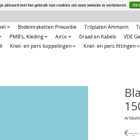
 je akkoord met het gebruik van cookies om onze website te verbeteren.
Dit 
eel
Bodemraketten Pneuvibe
Trilplaten Ammann
T
PMB's, Kleding
Airco
Draad en Kabels
VDE G
l
Knel- en pers koppelingen
Knel- en pers fittingen
Bla
15
Artike
€--,-