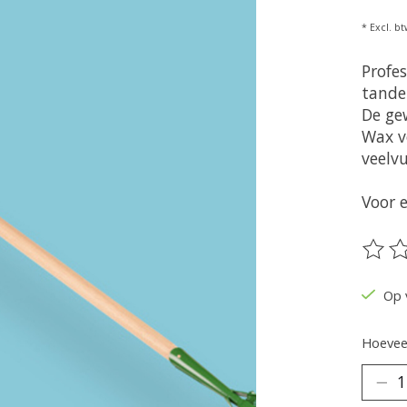
* Excl. bt
Profe
tande
De ge
Wax v
veelvu
Voor e
De be
Op 
Hoeveel