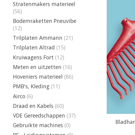
Stratenmakers materieel
(56)
Bodemraketten Pneuvibe
(12)
Trilplaten Ammann
(21)
Trilplaten Altrad
(15)
Kruiwagens Fort
(12)
Meten en uitzetten
(16)
Hoveniers materieel
(86)
PMB's, Kleding
(11)
Airco
(6)
Draad en Kabels
(60)
VDE Gereedschappen
(37)
Bladhar
Gebruikte machines
(0)
PE - Leidingsystemen
(0)