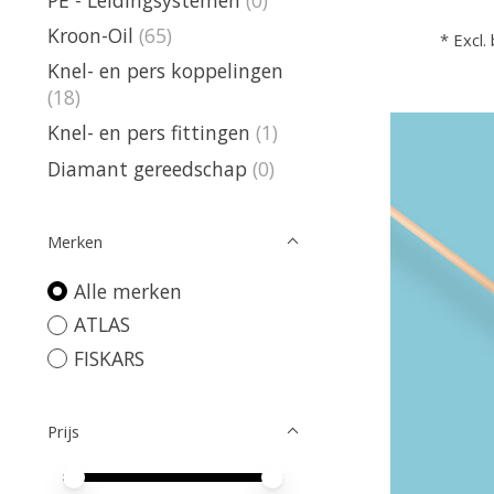
Kroon-Oil
(65)
* Excl.
Knel- en pers koppelingen
(18)
Knel- en pers fittingen
(1)
Diamant gereedschap
(0)
Merken
Alle merken
ATLAS
FISKARS
Prijs
Minimale prijswaarde
Price maximum value