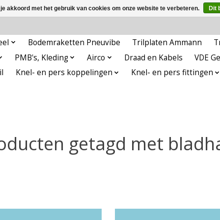
 je akkoord met het gebruik van cookies om onze website te verbeteren.
Dit 
eel
Bodemraketten Pneuvibe
Trilplaten Ammann
T
PMB's, Kleding
Airco
Draad en Kabels
VDE G
l
Knel- en pers koppelingen
Knel- en pers fittingen
oducten getagd met bladh