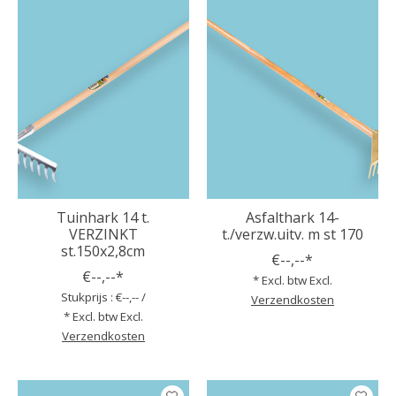
Tuinhark 14 t.
Asfalthark 14-
VERZINKT
t./verzw.uitv. m st 170
st.150x2,8cm
€--,--*
€--,--*
* Excl. btw Excl.
Stukprijs : €--,-- /
Verzendkosten
* Excl. btw Excl.
Verzendkosten