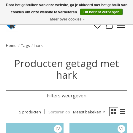
Door het gebruiken van onze website, ga je akkoord met het gebruik van
cookies om onze website te verbeteren.
Dit bericht verbergen
Large selection of products and fast shipping!
Meer over cookies »
Verlanglijst
Winkelwa
Home
/
Tags
/
hark
Producten getagd met
hark
Filters weergeven
5 producten
Sorteren op
Meest bekeken