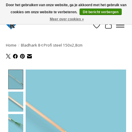
Door het gebruiken van onze website, ga je akkoord met het gebruik van
cookies om onze website te verbeteren.
Dit bericht verbergen
Large selection of products and fast shipping!
Meer over cookies »
Verlanglijst
Winkelwa
Home
/
Bladhark 8-t Profi steel 150x2,8cm
Product image slideshow Items