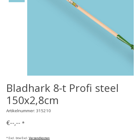
Bladhark 8-t Profi steel
150x2,8cm
Artikelnummer: 315210
€--,--
*
* Excl. btw Excl.
Verzendkosten