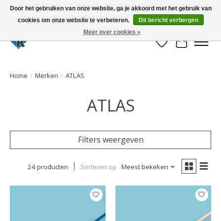
Door het gebruiken van onze website, ga je akkoord met het gebruik van
cookies om onze website te verbeteren.
Dit bericht verbergen
Large selection of products and fast shipping!
Meer over cookies »
Verlanglijst
Winkelwa
Home
/
Merken
/
ATLAS
ATLAS
Filters weergeven
24 producten
Sorteren op
Meest bekeken