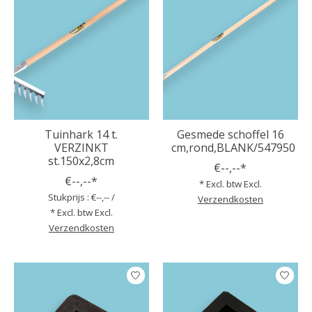
Tuinhark 14 t.
Gesmede schoffel 16
VERZINKT
cm,rond,BLANK/547950
st.150x2,8cm
€--,--*
€--,--*
* Excl. btw Excl.
Stukprijs : €--,-- /
Verzendkosten
* Excl. btw Excl.
Verzendkosten